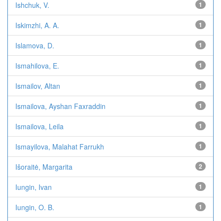
Ishchuk, V.
1
Iskimzhi, A. A.
1
Islamova, D.
1
Ismahilova, E.
1
Ismailov, Altan
1
Ismailova, Ayshan Faxraddin
1
Ismailova, Leila
1
Ismayilova, Malahat Farrukh
1
Išoraitė, Margarita
2
Iungin, Ivan
1
Iungin, O. B.
1