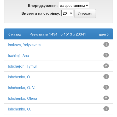
Впорядкування:
Вивести на сторінку:
< назад
Результати 1494 по 1513 з 23341
далі >
Isakova, Yelyzaveta
1
Ischimji, Ana
1
Ishchejkin, Tymur
2
Ishchenko, O.
1
Ishchenko, O. V.
1
Ishchenko, Olena
2
Ishchenko, О.
1