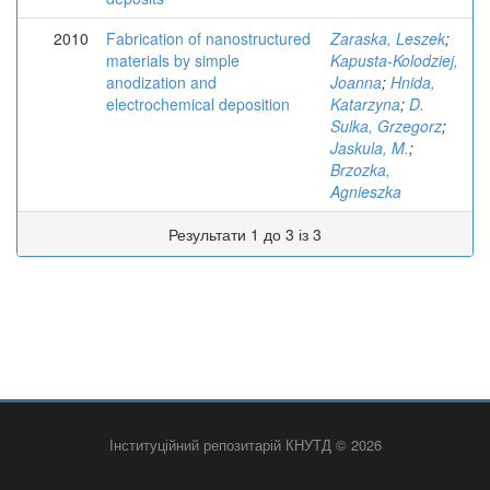
2010
Fabrication of nanostructured
Zaraska, Leszek
;
materials by simple
Kapusta-Kolodziej,
anodization and
Joanna
;
Hnida,
electrochemical deposition
Katarzyna
;
D.
Sulka, Grzegorz
;
Jaskula, M.
;
Brzozka,
Agnieszka
Результати 1 до 3 із 3
Інституційний репозитарій КНУТД © 2026