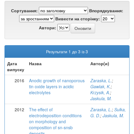
Сортування:
Впорядкування:
Вивести на сторінку:
Автори:
Результати 1 до 3 із 3
Дата
Назва
Автор(и)
випуску
2016
Anodic growth of nanoporous
Zaraska, L.
;
tin oxide layers in acidic
Gawlak, K.
;
electrolytes
Krzysik, A.
;
Jaskula, M.
2012
The effect of
Zaraska, L.
;
Sulka,
electrodeposition conditions
G. D.
;
Jaskula, M.
on morphology and
composition of sn-snsb
deposits