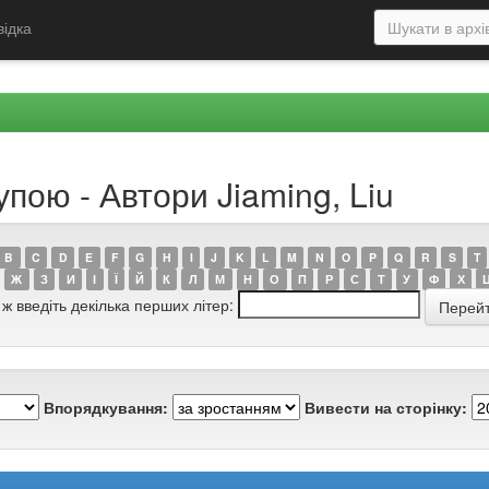
відка
упою - Автори Jiaming, Liu
B
C
D
E
F
G
H
I
J
K
L
M
N
O
P
Q
R
S
T
Ж
З
И
І
Ї
Й
К
Л
М
Н
О
П
Р
С
Т
У
Ф
Х
 ж введіть декілька перших літер:
Впорядкування:
Вивести на сторінку: