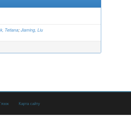
k, Tetiana
;
Jiaming, Liu
’язок
Карта сайту