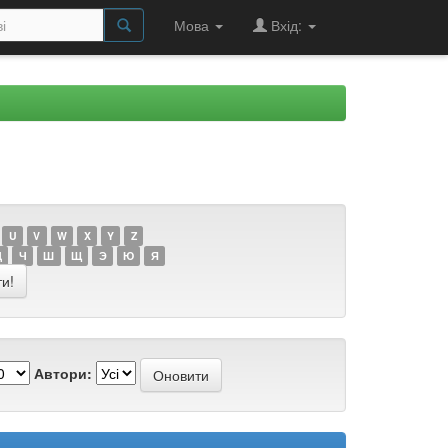
Мова
Вхід:
U
V
W
X
Y
Z
Ц
Ч
Ш
Щ
Э
Ю
Я
Автори: