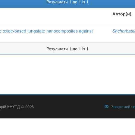
Результати 1 до 1 із 1
Автор(и)
inc oxide-based tungstate nanocomposites against
Shcherbatiu
Результати 1 до 1 із 1
тарій КНУТД © 2026
Зворотний зв