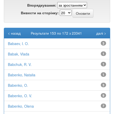
Впорядкування:
Вивести на сторінку:
< назад
Результати 153 по 172 з 23341
далі >
Babaev, I. O.
3
Babak, Vlada
1
Babchuk, R. V.
1
Babenko, Natalia
1
Babenko, O.
3
Babenko, O. V.
9
Babenko, Olena
7