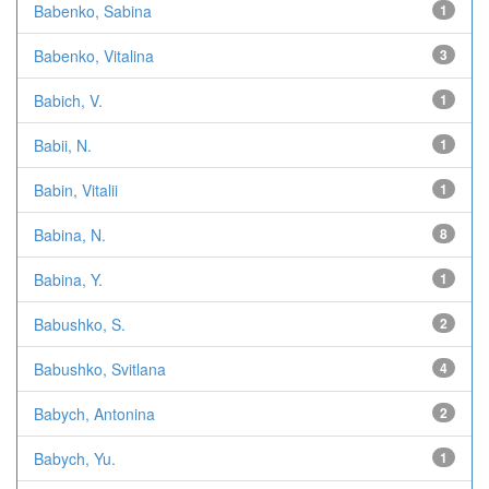
Babenko, Sabina
1
Babenko, Vitalina
3
Babich, V.
1
Babii, N.
1
Babin, Vitalii
1
Babina, N.
8
Babina, Y.
1
Babushko, S.
2
Babushko, Svitlana
4
Babych, Antonina
2
Babych, Yu.
1