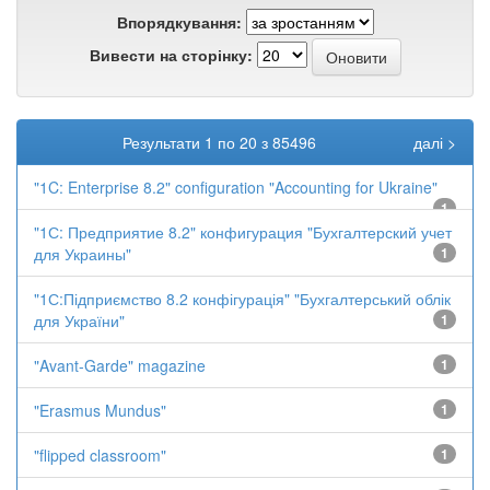
Впорядкування:
Вивести на сторінку:
Результати 1 по 20 з 85496
далі >
"1C: Enterprise 8.2" configuration "Accounting for Ukraine"
1
"1С: Предприятие 8.2" конфигурация "Бухгалтерский учет
для Украины"
1
"1С:Підприємство 8.2 конфігурація" "Бухгалтерський облік
для України"
1
"Avant-Garde" magazine
1
"Erasmus Mundus"
1
"flipped classroom"
1