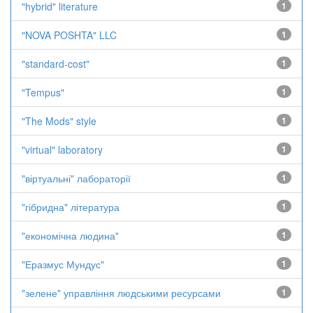
"hybrid" literature
1
"NOVA POSHTA" LLC
1
"standard-cost"
1
"Tempus"
1
"The Mods" style
1
"virtual" laboratory
1
"віртуальні" лабораторії
1
"гібридна" література
1
"економічна людина"
1
"Еразмус Мундус"
1
"зелене" управління людськими ресурсами
1