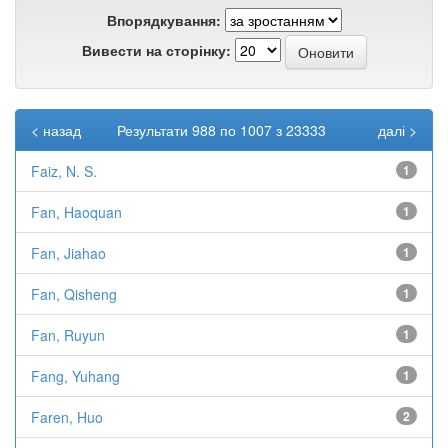
Впорядкування:
Вивести на сторінку:
< назад
Результати 988 по 1007 з 23333
далі >
Faiz, N. S.
1
Fan, Haoquan
1
Fan, Jiahao
1
Fan, Qisheng
1
Fan, Ruyun
1
Fang, Yuhang
1
Faren, Huo
2