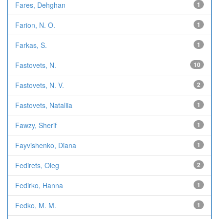
Fares, Dehghan
1
Farion, N. O.
1
Farkas, S.
1
Fastovets, N.
10
Fastovets, N. V.
2
Fastovets, Nataliia
1
Fawzy, Sherif
1
Fayvishenko, Diana
1
Fedirets, Oleg
2
Fedirko, Hanna
1
Fedko, M. M.
1