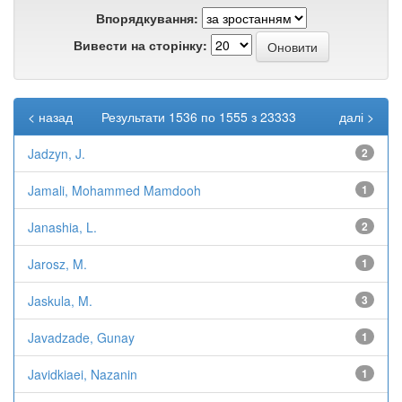
Впорядкування:
Вивести на сторінку:
< назад
Результати 1536 по 1555 з 23333
далі >
Jadzyn, J.
2
Jamali, Mohammed Mamdooh
1
Janashia, L.
2
Jarosz, M.
1
Jaskula, M.
3
Javadzade, Gunay
1
Javidkiaei, Nazanin
1