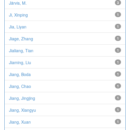
Järvis, M.
3
Ji, Xinping
1
Jia, Liyan
1
Jiage, Zhang
1
Jialiang, Tian
1
Jiaming, Liu
1
Jiang, Boda
1
Jiang, Chao
1
Jiang, Jingjing
1
Jiang, Xiangyu
1
Jiang, Xuan
1