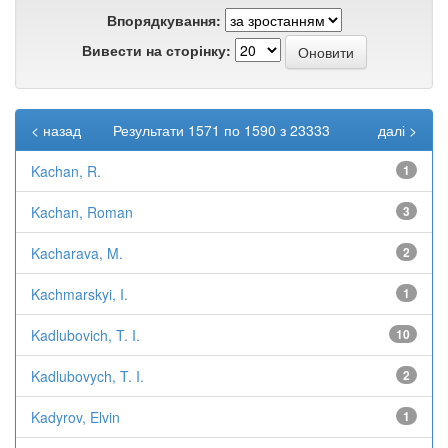
Впорядкування:
Вивести на сторінку:
< назад
Результати 1571 по 1590 з 23333
далі >
Kachan, R.
1
Kachan, Roman
3
Kacharava, M.
2
Kachmarskyi, I.
1
Kadlubovich, T. I.
10
Kadlubovych, T. I.
2
Kadyrov, Elvin
1