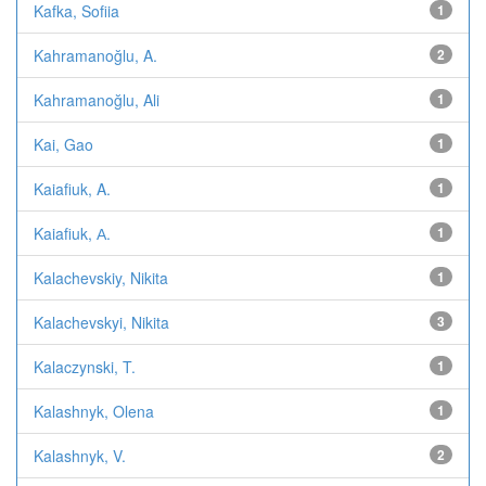
Kafka, Sofiia
1
Kahramanoğlu, A.
2
Kahramanoğlu, Ali
1
Kai, Gao
1
Kaiafiuk, A.
1
Kaiafiuk, А.
1
Kalachevskiy, Nikita
1
Kalachevskyi, Nikita
3
Kalaczynski, T.
1
Kalashnyk, Olena
1
Kalashnyk, V.
2