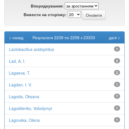
Впорядкування:
Вивести на сторінку:
< назад
Результати 2239 по 2258 з 23333
далі >
Lactobacillus acidophilus
1
Lad, A. I.
2
Lagaeva, T.
2
Lagdan, I. V.
1
Lagoda, Oksana
7
Lagodiienko, Volodymyr
1
Lagovska, Olena
1