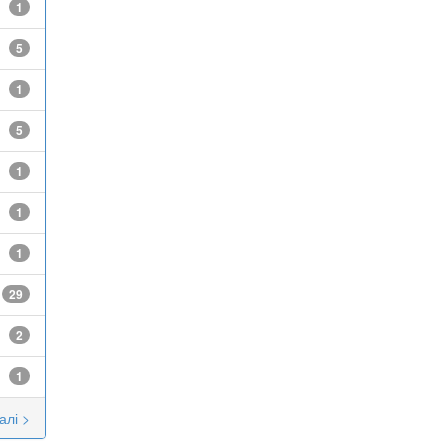
1
5
1
5
1
1
1
29
2
1
алі >