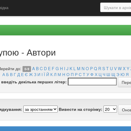
відка
упою - Автори
Перейти до:
A
B
C
D
E
F
G
H
I
J
K
L
M
N
O
P
Q
R
S
T
U
V
W
X
Y
0-9
А
Б
В
Г
Д
Е
Є
Ж
З
И
І
Ї
Й
К
Л
М
Н
О
П
Р
С
Т
У
Ф
Х
Ц
Ч
Ш
Щ
Э
Ю
Я
 введіть декілька перших літер:
ядкування:
Вивести на сторінку: