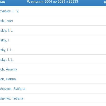
зад
Результати 3004 по 3023 з 23333
д
tynskyi, L. V.
ski, Ivan
kiy, I. L.
kiy, І.
ky, I. L.
kyi, I. L.
ch, Arseniy
ch, Hanna
hevych, Svitlana
henko, Tetiana