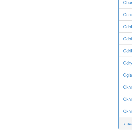
Obus
Oche
Odok
Odot
Odri
Odry
Oğla
Okhm
Okhr
Okhr
< на