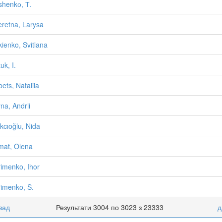
henkо, Т.
retna, Larysa
ienko, Svitlana
uk, I.
bets, Nataliia
na, Andrii
kcıoğlu, Nida
at, Olena
imenko, Ihor
imenko, S.
зад
Результати 3004 по 3023 з 23333
д