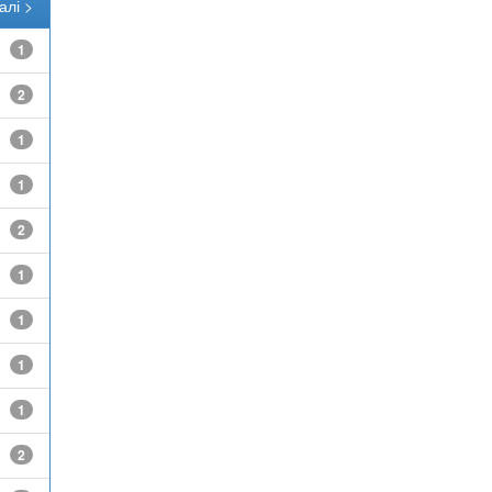
алі >
1
2
1
1
2
1
1
1
1
2