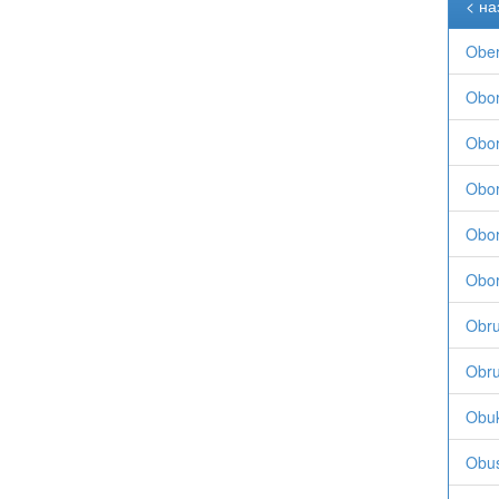
< на
Ober
Obor
Obors
Obors
Obors
Obors
Obru
Obru
Obuk
Obus