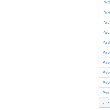
Palc
Pali
Palo
Palo
Paly
Paly
Paly
Paly
Paly
Pan,
< на