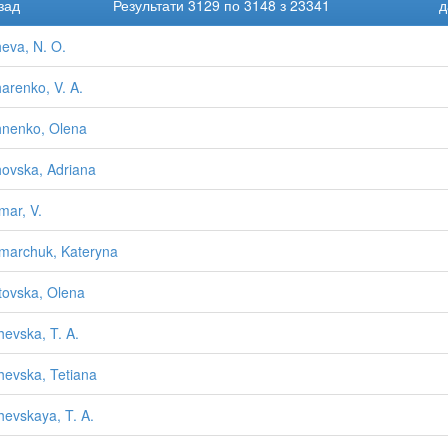
зад
Результати 3129 по 3148 з 23341
д
eva, N. O.
arenko, V. A.
nenko, Olena
ovska, Adriana
mar, V.
marchuk, Kateryna
tovska, Olena
hevska, T. A.
hevska, Tetiana
hevskaya, T. A.