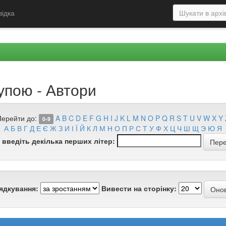
відка
упою - Автори
Перейти до:
A
B
C
D
E
F
G
H
I
J
K
L
M
N
O
P
Q
R
S
T
U
V
W
X
Y
0-9
А
Б
В
Г
Д
Е
Є
Ж
З
И
І
Ї
Й
К
Л
М
Н
О
П
Р
С
Т
У
Ф
Х
Ц
Ч
Ш
Щ
Э
Ю
Я
 введіть декілька перших літер:
ядкування:
Вивести на сторінку: