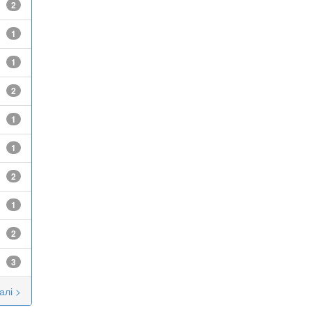
2
1
1
2
1
1
2
1
2
3
алі >