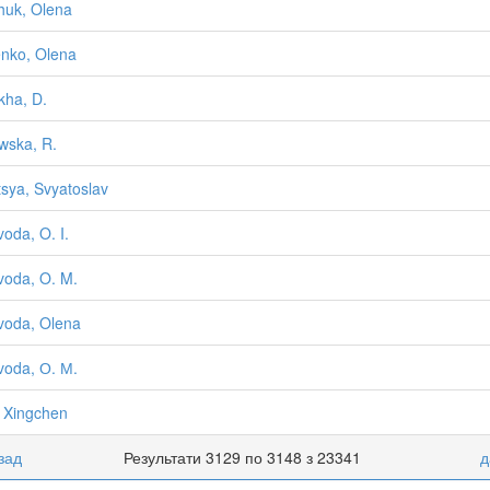
huk, Olena
enko, Olena
kha, D.
wska, R.
tsya, Svyatoslav
voda, O. I.
voda, O. M.
voda, Olena
voda, О. М.
 Xingchen
зад
Результати 3129 по 3148 з 23341
д