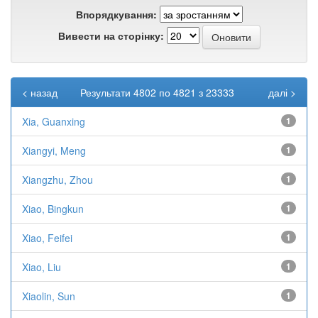
Впорядкування:
Вивести на сторінку:
< назад
Результати 4802 по 4821 з 23333
далі >
Xia, Guanxing
1
Xiangyi, Meng
1
Xiangzhu, Zhou
1
Xiao, Bingkun
1
Xiao, Feifei
1
Xiao, Liu
1
Xiaolin, Sun
1