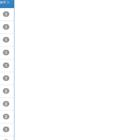
алі >
1
1
1
1
1
1
2
2
2
1