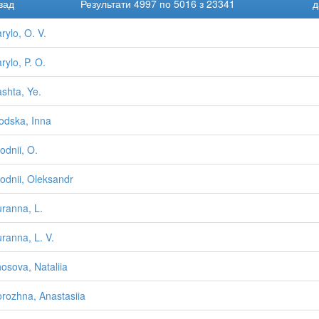
зад
Результати 4997 по 5016 з 23341
д
rylo, O. V.
rylo, P. O.
shta, Ye.
odska, Inna
odnii, O.
odnii, Oleksandr
ranna, L.
ranna, L. V.
osova, Nataliia
rozhna, Anastasiia