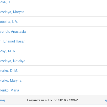
rna, D.
rodnya, Maryna
ebelna, I. V.
rchuk, Anastasia
n, Enamul Hasan
rnyi, M. N.
rodnya, Nataliya
ruiko, D. M.
rulko, Maryna
henko, Maria
зад
Результати 4997 по 5016 з 23341
д