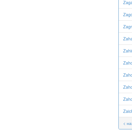
Zaga
Zago
Zagr
Zaha
Zahi
Zaho
Zaho
Zaho
Zaho
Zaic
< на