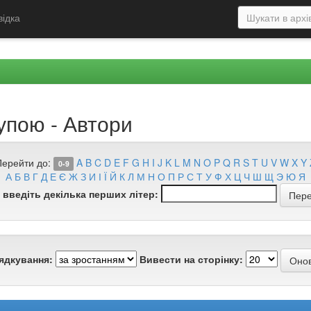
відка
упою - Автори
Перейти до:
A
B
C
D
E
F
G
H
I
J
K
L
M
N
O
P
Q
R
S
T
U
V
W
X
Y
0-9
А
Б
В
Г
Д
Е
Є
Ж
З
И
І
Ї
Й
К
Л
М
Н
О
П
Р
С
Т
У
Ф
Х
Ц
Ч
Ш
Щ
Э
Ю
Я
 введіть декілька перших літер:
ядкування:
Вивести на сторінку: