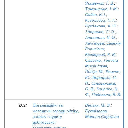
Яковенко, Т. В.
;
Тимошенко, І. М.
;
Сайко, К. І.
;
Кисельова, А. А.
;
Бугданова, А. О.
;
Здоренко, С. О.
;
Антонець, В. О.
;
Хаустова, Євгенія
Борисівна
;
Безверхий, К. В.
;
Сльозко, Тетяна
Михайлівна
;
Dobija, M.
;
Ренкас,
Ю.
;
Борецька, Н.
П.
;
Ольшанська,
О. В.
;
Коценко, К.
Ф.
;
Подольна, В. В.
2021
Організаційні та
Вергун, М. О.
;
методичні засади обліку,
Бухтіярова,
аналізу і аудиту
Марина Сергіївна
дебіторської
заборгованості на