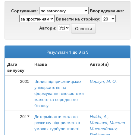
Сортування:
Впорядкування:
Вивести на сторінку:
Автори:
Результати 1 до 9 із 9
Дата
Назва
Автор(и)
випуску
2025
Вплив підприємницьких
Вергун, М. О.
університетів на
формування екосистеми
малого та середнього
бізнесу
2017
Детермінанти сталого
Hołda, A.
;
розвитку підприємств в
Матюха, Микола
умовах турбулентності
Миколайович
;
Радіонова,