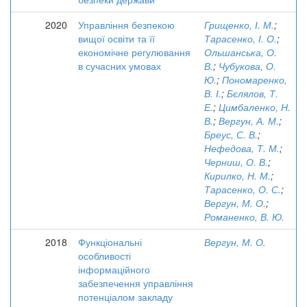
2020
Управління безпекою
Грищенко, І. М.
;
вищої освіти та її
Тарасенко, І. О.
;
економічне регулювання
Ольшанська, О.
в сучасних умовах
В.
;
Чубукова, О.
Ю.
;
Пономаренко,
В. І.
;
Бєлялов, Т.
Е.
;
Цимбаленко, Н.
В.
;
Вергун, А. М.
;
Бреус, С. В.
;
Нефедова, Т. М.
;
Черниш, О. В.
;
Кирилко, Н. М.
;
Тарасенко, О. С.
;
Вергун, М. О.
;
Романенко, В. Ю.
2018
Функціональні
Вергун, М. О.
особливості
інформаційного
забезпечення управління
потенціалом закладу