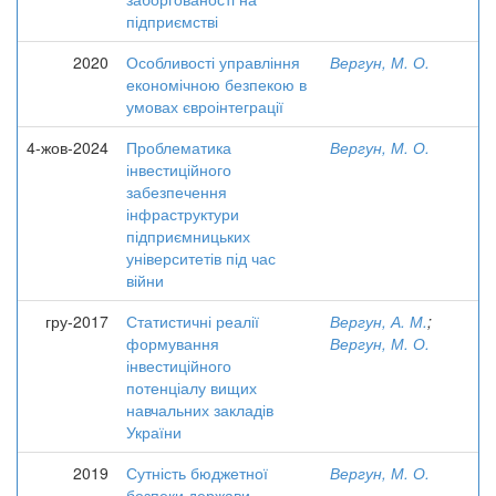
підприємстві
2020
Особливості управління
Вергун, М. О.
економічною безпекою в
умовах євроінтеграції
4-жов-2024
Проблематика
Вергун, М. О.
інвестиційного
забезпечення
інфраструктури
підприємницьких
університетів під час
війни
гру-2017
Статистичні реалії
Вергун, А. М.
;
формування
Вергун, М. О.
інвестиційного
потенціалу вищих
навчальних закладів
України
2019
Сутність бюджетної
Вергун, М. О.
безпеки держави