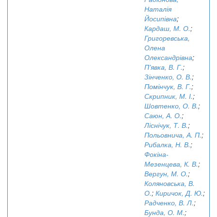
Наталія
Йосипівна
;
Кардаш, М. О.
;
Григоревська,
Олена
Олександрівна
;
П'явка, В. Г.
;
Зінченко, О. В.
;
Помінчук, В. Г.
;
Скрипник, М. І.
;
Шовтенко, О. В.
;
Саюн, А. О.
;
Ліснічук, Т. В.
;
Польовнича, А. П.
;
Рибалка, Н. В.
;
Фокіна-
Мезенцева, К. В.
;
Вергун, М. О.
;
Коляновська, В.
О.
;
Киричок, Д. Ю.
;
Радченко, В. Л.
;
Бунда, О. М.
;