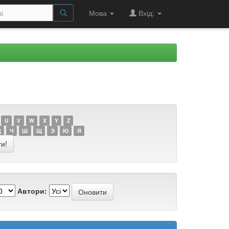
Мова
Вхід:
U
V
W
X
Y
Z
Ц
Ч
Ш
Щ
Э
Ю
Я
Автори: