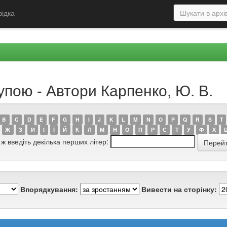
відка
упою - Автори Карпенко, Ю. В.
B
C
D
E
F
G
H
I
J
K
L
M
N
O
P
Q
R
S
T
Ж
З
И
І
Ї
Й
К
Л
М
Н
О
П
Р
С
Т
У
Ф
Х
 ж введіть декілька перших літер:
Впорядкування:
Вивести на сторінку: