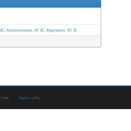
 В.
;
Колосніченко, М. В.
;
Карпенко, Ю. В.
’язок
Карта сайту