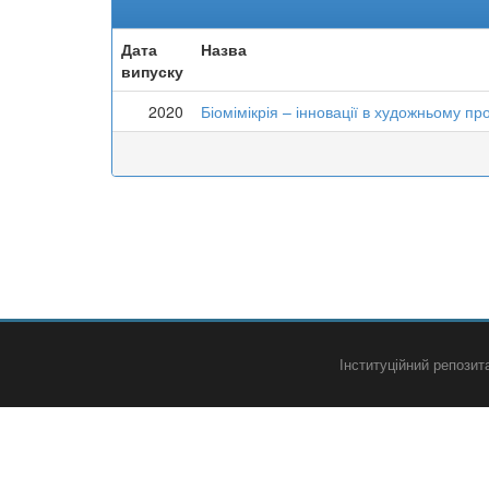
Дата
Назва
випуску
2020
Біомімікрія – інновації в художньому п
Інституційний репози