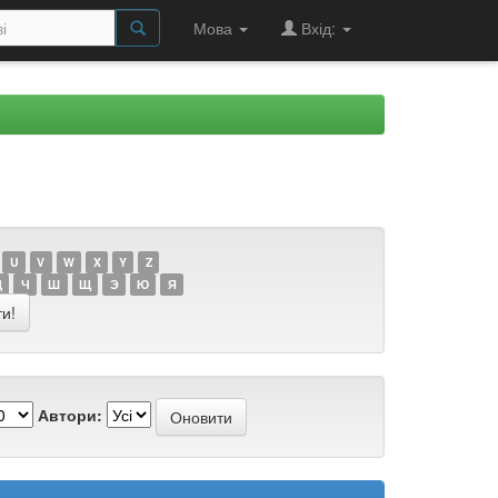
Мова
Вхід:
U
V
W
X
Y
Z
Ц
Ч
Ш
Щ
Э
Ю
Я
Автори: