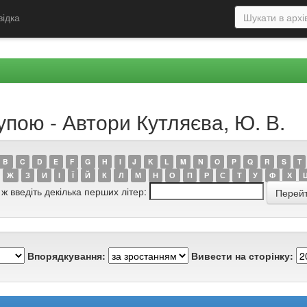
відка
упою - Автори Кутляєва, Ю. В.
B
C
D
E
F
G
H
I
J
K
L
M
N
O
P
Q
R
S
T
Ж
З
И
І
Ї
Й
К
Л
М
Н
О
П
Р
С
Т
У
Ф
Х
 ж введіть декілька перших літер:
Впорядкування:
Вивести на сторінку: