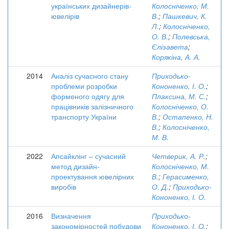
українських дизайнерів-
Колосніченко, М.
ювелірів
В.
;
Пашкевич, К.
Л.
;
Колосніченко,
О. В.
;
Полевська,
Єлізавета
;
Корякіна, А. А.
2014
Аналіз сучасного стану
Приходько-
проблеми розробки
Кононенко, І. О.
;
форменого одягу для
Плаксина, М. С.
;
працівників залізничного
Колосніченко, О.
транспорту України
В.
;
Остапенко, Н.
В.
;
Колосніченко,
М. В.
2022
Апсайклінг – сучасний
Четверик, А. Р.
;
метод дизайн-
Колосніченко, М.
проектування ювелірних
В.
;
Герасименко,
виробів
О. Д.
;
Приходько-
Кононенко, І. О.
2016
Визначення
Приходько-
закономірностей побудови
Кононенко, І. О.
;