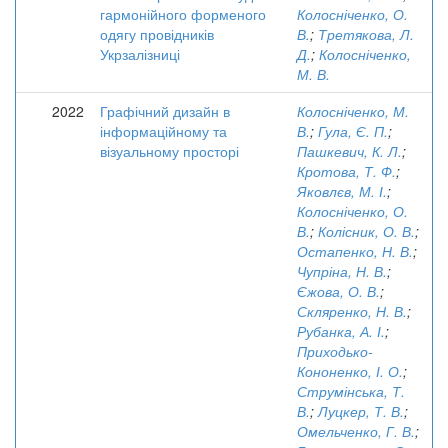
гармонійного форменого
Колосніченко, О.
одягу провідників
В.
;
Третякова, Л.
Укрзалізниці
Д.
;
Колосніченко,
М. В.
2022
Графічний дизайн в
Колосніченко, М.
інформаційному та
В.
;
Гула, Є. П.
;
візуальному просторі
Пашкевич, К. Л.
;
Кротова, Т. Ф.
;
Яковлєв, М. І.
;
Колосніченко, О.
В.
;
Колісник, О. В.
;
Остапенко, Н. В.
;
Чупріна, Н. В.
;
Єжова, О. В.
;
Скляренко, Н. В.
;
Рубанка, А. І.
;
Приходько-
Кононенко, І. О.
;
Струмінська, Т.
В.
;
Луцкер, Т. В.
;
Омельченко, Г. В.
;