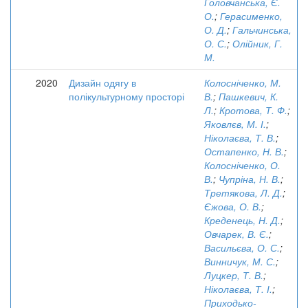
Головчанська, Є.
О.
;
Герасименко,
О. Д.
;
Гальчинська,
О. С.
;
Олійник, Г.
М.
2020
Дизайн одягу в
Колосніченко, М.
полікультурному просторі
В.
;
Пашкевич, К.
Л.
;
Кротова, Т. Ф.
;
Яковлєв, М. І.
;
Ніколаєва, Т. В.
;
Остапенко, Н. В.
;
Колосніченко, О.
В.
;
Чупріна, Н. В.
;
Третякова, Л. Д.
;
Єжова, О. В.
;
Креденець, Н. Д.
;
Овчарек, В. Є.
;
Васильєва, О. С.
;
Винничук, М. С.
;
Луцкер, Т. В.
;
Ніколаєва, Т. І.
;
Приходько-