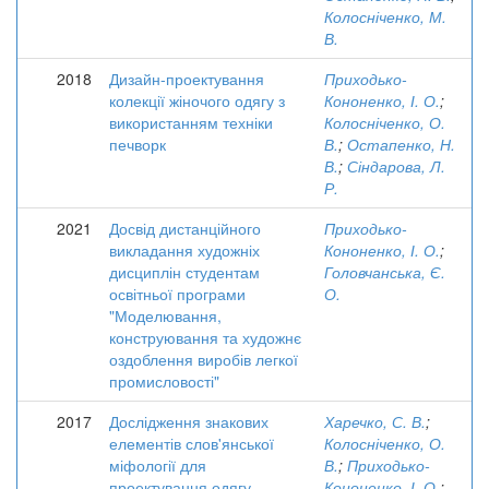
Колосніченко, М.
В.
2018
Дизайн-проектування
Приходько-
колекції жіночого одягу з
Кононенко, І. О.
;
використанням техніки
Колосніченко, О.
печворк
В.
;
Остапенко, Н.
В.
;
Сіндарова, Л.
Р.
2021
Досвід дистанційного
Приходько-
викладання художніх
Кононенко, І. О.
;
дисциплін студентам
Головчанська, Є.
освітньої програми
О.
"Моделювання,
конструювання та художнє
оздоблення виробів легкої
промисловості"
2017
Дослідження знакових
Харечко, С. В.
;
елементів слов'янської
Колосніченко, О.
міфології для
В.
;
Приходько-
проектування одягу
Кононенко, І. О.
;