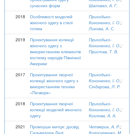
сучасних форм
Шаповал, А. Г.
2018
Особливості моделей
Приходько-
жіночого одягу в стилі
Кононенко, І. О.
;
готика
Ликова, А. С.
2019
Проектування колекції
Приходько-
жіночого одягу з
Кононенко, І. О.
;
використанням елементів
Пристав, Т. В.
костюму народів Північної
Америки
2017
Проектування творчої
Приходько-
колекції жіночого одягу з
Кононенко, І. О.
;
використанням техніки
Сіндарова, Л. Р.
«Печворк»
2018
Проектування творчої
Приходько-
колекції моделей жіночого
Кононенко, І. О.
;
одягу
Козлова, А. А.
2021
Промоушн митця: досвід
Четверик, А. Р.
;
Сальвадора Далі
Колосніченко, М.