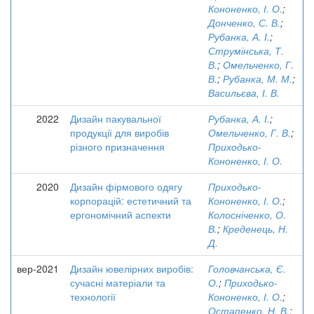
Кононенко, І. О.
;
Донченко, С. В.
;
Рубанка, А. І.
;
Струмінська, Т.
В.
;
Омельченко, Г.
В.
;
Рубанка, М. М.
;
Васильєва, І. В.
2022
Дизайн пакувальної
Рубанка, А. І.
;
продукції для виробів
Омельченко, Г. В.
;
різного призначення
Приходько-
Кононенко, І. О.
2020
Дизайн фірмового одягу
Приходько-
корпорацій: естетичний та
Кононенко, І. О.
;
ергономічний аспекти
Колосніченко, О.
В.
;
Креденець, Н.
Д.
вер-2021
Дизайн ювелірних виробів:
Головчанська, Є.
сучасні матеріали та
О.
;
Приходько-
технології
Кононенко, І. О.
;
Остапенко, Н. В.
;