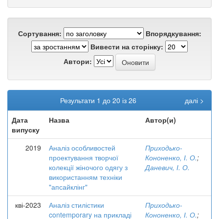
Сортування:
Впорядкування:
Вивести на сторінку:
Автори:
Результати 1 до 20 із 26
далі >
Дата
Назва
Автор(и)
випуску
2019
Аналіз особливостей
Приходько-
проектування творчої
Кононенко, І. О.
;
колекції жіночого одягу з
Даневич, І. О.
використанням техніки
"апсайклінг"
кві-2023
Аналіз стилістики
Приходько-
contemporary на прикладі
Кононенко, І. О.
;