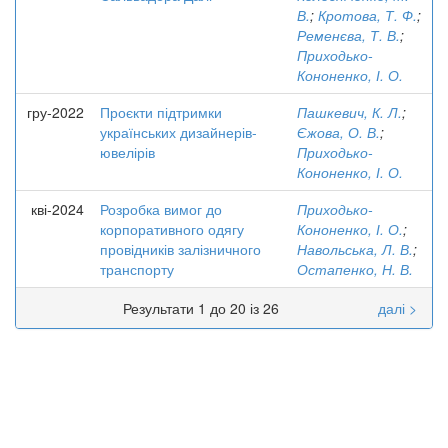
В.
;
Кротова, Т. Ф.
;
Ременєва, Т. В.
;
Приходько-
Кононенко, І. О.
гру-2022
Проєкти підтримки
Пашкевич, К. Л.
;
українських дизайнерів-
Єжова, О. В.
;
ювелірів
Приходько-
Кононенко, І. О.
кві-2024
Розробка вимог до
Приходько-
корпоративного одягу
Кононенко, І. О.
;
провідників залізничного
Навольська, Л. В.
;
транспорту
Остапенко, Н. В.
Результати 1 до 20 із 26
далі >