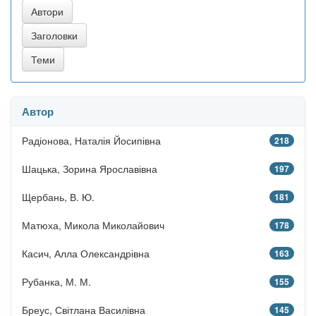
Автор
Радіонова, Наталія Йосипівна
218
Шацька, Зорина Ярославівна
197
Щербань, В. Ю.
181
Матюха, Микола Миколайович
178
Касич, Алла Олександрівна
163
Рубанка, М. М.
155
Бреус, Світлана Василівна
145