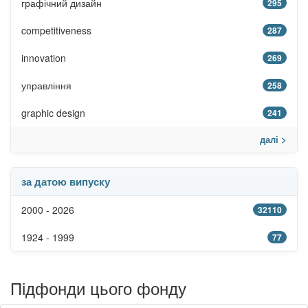
графічний дизайн
295
competitiveness
287
innovation
269
управління
258
graphic design
241
далі >
за датою випуску
2000 - 2026
32110
1924 - 1999
77
Підфонди цього фонду