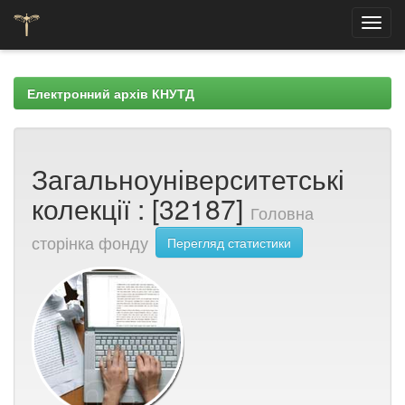
Skip
navigation
Електронний архів КНУТД
Загальноуніверситетські
колекції : [32187]
Головна
сторінка фонду
Перегляд статистики