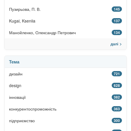
Пузирьова, П. В.
145
Kugai, Kseniia
137
Манойленко, Олександр Петрович
134
далі >
Тема
дизайн
721
design
628
інновації
382
конкурентоспроможність
363
підприємство
300