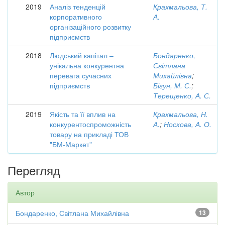
2019
Аналіз тенденцій
Крахмальова, Т.
корпоративного
А.
організаційного розвитку
підприємств
2018
Людський капітал –
Бондаренко,
унікальна конкурентна
Світлана
перевага сучасних
Михайлівна
;
підприємств
Бігун, М. С.
;
Терещенко, А. С.
2019
Якість та її вплив на
Крахмальова, Н.
конкурентоспроможність
А.
;
Носкова, А. О.
товару на прикладі ТОВ
"БМ-Маркет"
Перегляд
Автор
Бондаренко, Світлана Михайлівна
13