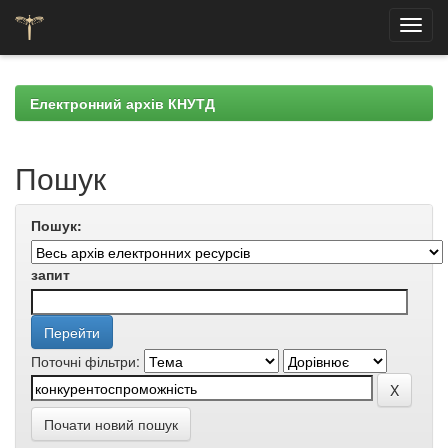
Skip
navigation
Електронний архів КНУТД
Пошук
Пошук:
запит
Поточні фільтри:
Почати новий пошук