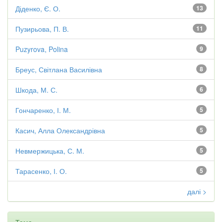
Діденко, Є. О.
13
Пузирьова, П. В.
11
Puzyrova, Polina
9
Бреус, Світлана Василівна
8
Шкода, М. С.
6
Гончаренко, І. М.
5
Касич, Алла Олександрівна
5
Невмержицька, С. М.
5
Тарасенко, І. О.
5
далі >