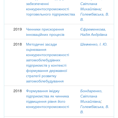
забезпеченні
Світлана
конкурентоспроможності
Михайлівна
;
торговельного підприємства
Голембівська, В.
В.
2019
Чинники прискорення
Єфременкова,
інноваційних процесів
Надія Андріївна
2018
Методичні засади
Шевченко, І. Ю.
оцінювання
конкурентоспроможності
автомобілебудівних
підприємств у контексті
формування державної
стратегії розвитку
автомобілебудування
2018
Формування іміджу
Бондаренко,
підприємства як чинника
Світлана
підвищення рівня його
Михайлівна
;
конкурентоспроможності
Голембівська, В.
В.