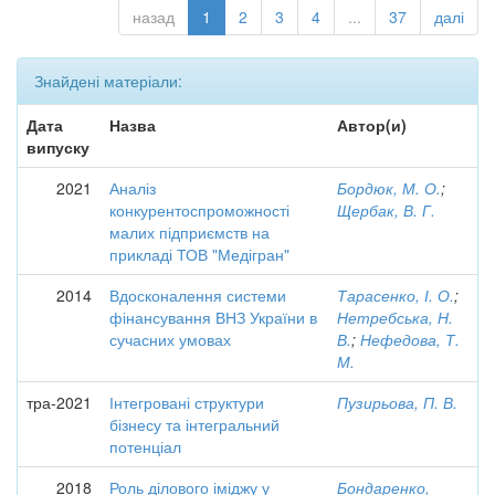
назад
1
2
3
4
...
37
далі
Знайдені матеріали:
Дата
Назва
Автор(и)
випуску
2021
Аналіз
Бордюк, М. О.
;
конкурентоспроможності
Щербак, В. Г.
малих підприємств на
прикладі ТОВ "Медігран"
2014
Вдосконалення системи
Тарасенко, І. О.
;
фінансування ВНЗ України в
Нетребська, Н.
сучасних умовах
В.
;
Нефедова, Т.
М.
тра-2021
Інтегровані структури
Пузирьова, П. В.
бізнесу та інтегральний
потенціал
2018
Роль ділового іміджу у
Бондаренко,