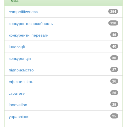
Тема
competitiveness
254
конкурентоспособность
120
конкурентні переваги
46
інновації
40
конкуренція
30
підприємство
27
ефективність
26
стратегія
26
innovation
25
управління
25